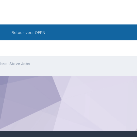
é
Retour vers OFPN
èbre : Steve Jobs