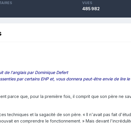
AIRES
VUES
485 982
s
it de l'anglais par Dominique Defert
 ressenties par certains EHP et, vous donnera peut-être envie de lire l
nt parce que, pour la première fois, il comprit que son père ne sav
ces techniques et la sagacité de son père. « Il n'avait pas fait d'études
pouvait en comprendre le fonctionnement. » Mais devant l'incrédulité d