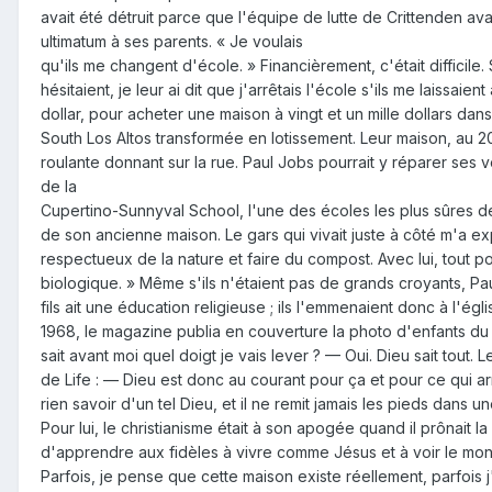
avait été détruit parce que l'équipe de lutte de Crittenden ava
ultimatum à ses parents. « Je voulais
qu'ils me changent d'école. » Financièrement, c'était difficile.
hésitaient, je leur ai dit que j'arrêtais l'école s'ils me laissai
dollar, pour acheter une maison à vingt et un mille dollars da
South Los Altos transformée en lotissement. Leur maison, au 2
roulante donnant sur la rue. Paul Jobs pourrait y réparer ses voit
de la
Cupertino-Sunnyval School, l'une des écoles les plus sûres de
de son ancienne maison. Le gars qui vivait juste à côté m'a e
respectueux de la nature et faire du compost. Avec lui, tout p
biologique. » Même s'ils n'étaient pas de grands croyants, Pau
fils ait une éducation religieuse ; ils l'emmenaient donc à l'égli
1968, le magazine publia en couverture la photo d'enfants du 
sait avant moi quel doigt je vais lever ? — Oui. Dieu sait tout. 
de Life : — Dieu est donc au courant pour ça et pour ce qui arri
rien savoir d'un tel Dieu, et il ne remit jamais les pieds dans 
Pour lui, le christianisme était à son apogée quand il prônait l
d'apprendre aux fidèles à vivre comme Jésus et à voir le mon
Parfois, je pense que cette maison existe réellement, parfois 