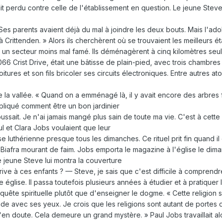
it perdu contre celle de l'établissement en question. Le jeune Steve
 Ses parents avaient déjà du mal à joindre les deux bouts. Mais l'adol
ent à Crittenden. » Alors ils cherchèrent où se trouvaient les meilleurs
ns un secteur moins mal famé. Ils déménagèrent à cinq kilomètres se
066 Crist Drive, était une bâtisse de plain-pied, avec trois chambr
ures et son fils bricoler ses circuits électroniques. Entre autres atout
 la vallée. « Quand on a emménagé là, il y avait encore des arbres
xpliqué comment être un bon jardinier
oussait. Je n'ai jamais mangé plus sain de toute ma vie. C'est à cet
l et Clara Jobs voulaient que leur
se luthérienne presque tous les dimanches. Ce rituel prit fin quand il e
Biafra mourant de faim. Jobs emporta le magazine à l'église le dima
Le jeune Steve lui montra la couverture
ve à ces enfants ? — Steve, je sais que c'est difficile à comprendre, 
une église. Il passa toutefois plusieurs années à étudier et à pratique
a quête spirituelle plutôt que d'enseigner le dogme. « Cette religion s
de avec ses yeux. Je crois que les religions sont autant de portes
j'en doute. Cela demeure un grand mystère. » Paul Jobs travaillait a