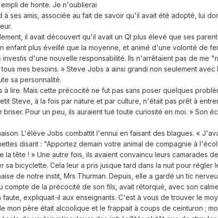
 empli de honte. Je n'oublierai
 à ses amis, associée au fait de savoir qu'il avait été adopté, lui do
eur.
ement, il avait découvert qu'il avait un QI plus élevé que ses parent
un enfant plus éveillé que la moyenne, et animé d'une volonté de fer. 
tis investis d'une nouvelle responsabilité. Ils n'arrêtaient pas de me
er tous mes besoins. » Steve Jobs a ainsi grandi non seulement avec
ute sa personnalité.
ris à lire. Mais cette précocité ne fut pas sans poser quelques pr
tit Steve, à la fois par nature et par culture, n'était pas prêt à entr
e briser. Pour un peu, ils auraient tué toute curiosité en moi. » Son 
ison. L'élève Jobs combattit l'ennui en faisant des blagues. « J'avai
ttes disant : "Apportez demain votre animal de compagnie à l'école."
e la tête ! » Une autre fois, ils avaient convaincu leurs camarades d
 bicyclette. Cela leur a pris jusque tard dans la nuit pour régler l
haise de notre instit, Mrs Thurman. Depuis, elle a gardé un tic nerve
ndu compte de la précocité de son fils, avait rétorqué, avec son calm
 faute, expliquait-il aux enseignants. C'est à vous de trouver le mo
de mon père était alcoolique et le frappait à coups de ceinturon ; moi