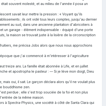
 était souvent molesté, et au milieu de l'année il posa un
escent savait leur mettre la pression : « Voyant qu'ils
 établissements ; ils ont vidé tous leurs comptes, jusqu'au dernier
ulement au sud, dans une ancienne plantation d'abricotiers à
es et un garage - élément indispensable - équipé d'une porte
s, la maison se trouvait juste à la lisière de la circonscription
 fruitiers, me précisa Jobs alors que nous nous approchions
te époque que j'ai commencé à m'intéresser à l'agriculture
ut treize ans. La famille était abonnée à Life, et en juillet
nche et apostropha le pasteur : — Si je lève mon doigt, Dieu
mais oui, il sait. Le garçon déclara alors qu'il ne voulait plus
r le bouddhisme zen.
'est perdue ; elle s'est trop souciée de la foi et non plus
 d'entrée de la même maison.
lors à Spectra-Physics, une société à côté de Santa Clara qui