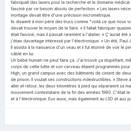
fabriquait des lasers pour la recherche et le domaine médical.
fasciné par ce besoin absolu de perfection. « Les lasers néce
montage devait être d'une précision micrométrique.
Ils disaient à mon père des trucs comme "voilà ce que nous vou
devait trouver le moyen de le faire. » Il fallait fabriquer quasim
était fasciné, mais il passait rarement à l'atelier. « Ç'aurait 
j'étais davantage intéressé par l'électronique. » Un été, Paul 
Il assista à la naissance d'un veau et il fut étonné de voir le
câblé en lui.
Un bébé humain ne peut faire ça. J'ai trouvé ça stupéfiant, mêm
corps de cette bête et son cerveau étaient programmés pour 
High, un grand campus avec des bâtiments de ciment de deux ét
de prison. Il voulait ses constructions indestructibles. » Steve a
aller et retour, les deux kilomètres à pied qui séparaient sa m
mouvement contestataire de la fin des années 1960. C'était le 
et à l'électronique. Eux aussi, mais également au LSD et aux pa