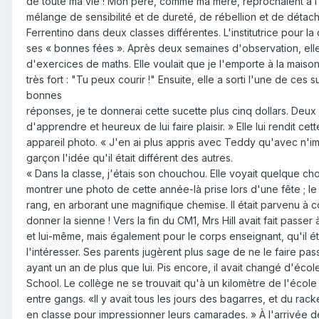
de toute ma vie ! Mon père, comme ma mère, reprochaient à l'éc
mélange de sensibilité et de dureté, de rébellion et de détac
Ferrentino dans deux classes différentes. L'institutrice pou
ses « bonnes fées ». Après deux semaines d'observation, elle 
d'exercices de maths. Elle voulait que je l'emporte à la maison
très fort : "Tu peux courir !" Ensuite, elle a sorti l'une de ces
bonnes
réponses, je te donnerai cette sucette plus cinq dollars. Deux 
d'apprendre et heureux de lui faire plaisir. » Elle lui rendit ce
appareil photo. « J'en ai plus appris avec Teddy qu'avec n'impo
garçon l'idée qu'il était différent des autres.
« Dans la classe, j'étais son chouchou. Elle voyait quelque cho
montrer une photo de cette année-là prise lors d'une fête ; le 
rang, en arborant une magnifique chemise. Il était parvenu à 
donner la sienne ! Vers la fin du CM1, Mrs Hill avait fait pass
et lui-même, mais également pour le corps enseignant, qu'il éta
l'intéresser. Ses parents jugèrent plus sage de ne le faire pass
ayant un an de plus que lui. Pis encore, il avait changé d'école
School. Le collège ne se trouvait qu'à un kilomètre de l'école
entre gangs. «Il y avait tous les jours des bagarres, et du rack
en classe pour impressionner leurs camarades. » À l'arrivée d