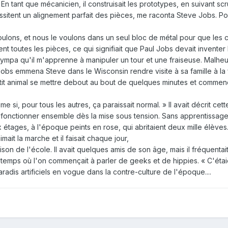
 En tant que mécanicien, il construisait les prototypes, en suivant s
ssitent un alignement parfait des pièces, me raconta Steve Jobs. P
lons, et nous le voulons dans un seul bloc de métal pour que les co
ent toutes les pièces, ce qui signifiait que Paul Jobs devait inventer l
été sympa qu'il m'apprenne à manipuler un tour et une fraiseuse. Malhe
Jobs emmena Steve dans le Wisconsin rendre visite à sa famille à la fe
 petit animal se mettre debout au bout de quelques minutes et commenc
e si, pour tous les autres, ça paraissait normal. » Il avait décrit c
fonctionner ensemble dès la mise sous tension. Sans apprentissage
ages, à l'époque peints en rose, qui abritaient deux mille élèves.
imait la marche et il faisait chaque jour,
aison de l'école. Il avait quelques amis de son âge, mais il fréquenta
temps où l'on commençait à parler de geeks et de hippies. « C'étaien
radis artificiels en vogue dans la contre-culture de l'époque....