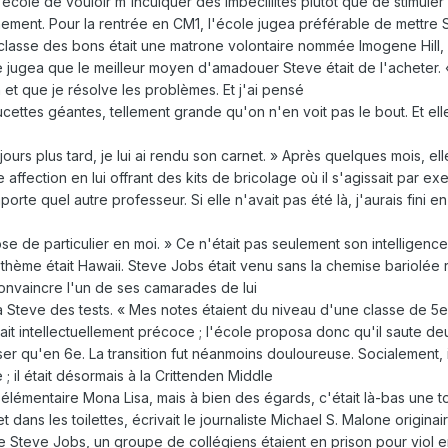
ole de vouloir m'inculquer des imbécillités plutôt que de stimuler 
hement. Pour la rentrée en CM1, l'école jugea préférable de mettre 
r la classe des bons était une matrone volontaire nommée Imogene Hi
jugea que le meilleur moyen d'amadouer Steve était de l'acheter. « 
 et que je résolve les problèmes. Et j'ai pensé
 sucettes géantes, tellement grande qu'on n'en voit pas le bout. Et elle
jours plus tard, je lui ai rendu son carnet. » Après quelques mois, 
tte affection en lui offrant des kits de bricolage où il s'agissait par
rte quel autre professeur. Si elle n'avait pas été là, j'aurais fini 
se de particulier en moi. » Ce n'était pas seulement son intelligence
thème était Hawaii. Steve Jobs était venu sans la chemise bariolée rég
convaincre l'un de ses camarades de lui
er à Steve des tests. « Mes notes étaient du niveau d'une classe de 5
it intellectuellement précoce ; l'école proposa donc qu'il saute deux 
er qu'en 6e. La transition fut néanmoins douloureuse. Socialement, il 
 ; il était désormais à la Crittenden Middle
 élémentaire Mona Lisa, mais à bien des égards, c'était là-bas une t
et dans les toilettes, écrivait le journaliste Michael S. Malone origin
e Steve Jobs, un groupe de collégiens étaient en prison pour viol e