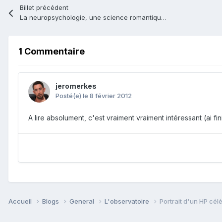
Billet précédent
La neuropsychologie, une science romantique selon Luria
1 Commentaire
jeromerkes
Posté(e)
le 8 février 2012
A lire absolument, c'est vraiment vraiment intéressant (ai fini 
Accueil
Blogs
General
L'observatoire
Portrait d'un HP cél