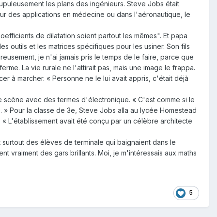
crupuleusement les plans des ingénieurs. Steve Jobs était
our des applications en médecine ou dans l'aéronautique, le
efficients de dilatation soient partout les mêmes". Et papa
es outils et les matrices spécifiques pour les usiner. Son fils
ureusement, je n'ai jamais pris le temps de le faire, parce que
rme. La vie rurale ne l'attirait pas, mais une image le frappa.
er à marcher. « Personne ne le lui avait appris, c'était déjà
ette scène avec des termes d'électronique. « C'est comme si le
. » Pour la classe de 3e, Steve Jobs alla au lycée Homestead
 « L'établissement avait été conçu par un célèbre architecte
it surtout des élèves de terminale qui baignaient dans le
t vraiment des gars brillants. Moi, je m'intéressais aux maths
5