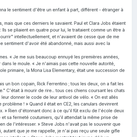
nna le sentiment d'être un enfant à part, différent - étranger à
s, mais que ces derniers le savaient. Paul et Clara Jobs étaient
Ils se pliaient en quatre pour lui, le traitaient comme un être à
 "nourrir" intellectuellement, et n'avaient de cesse que de me
 le sentiment d'avoir été abandonné, mais aussi avec la
oblèmes. « Je me suis beaucoup ennuyé les premières années,
er dans le moule. « Je n'aimais pas cette nouvelle autorité,
école primaire, la Mona Lisa Elementary, était une succession de
s un bon copain, Rick Ferrentino ; tous les deux, on a fait les
 C'était à mourir de rire... tous ces chiens coursant les chats
e leur donner le code de leur antivol de vélo. « On est allés
e problème ! » Quand il était en CE2, les canulars devinrent
ux. » Rien d'étonnant donc à ce qu'il fût exclu de l'école deux
e et sa fermeté coutumiers, qu'il attendait la même prise de
yen de l'intéresser. » Steve Jobs n'avait pas le souvenir que
, autant que je me rappelle, je n'ai pas reçu une seule gifle