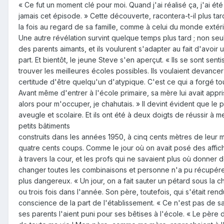
« Ce fut un moment clé pour moi. Quand j'ai réalisé ça, j'ai été
jamais cet épisode. » Cette découverte, racontera-t-il plus tard
la fois au regard de sa famille, comme à celui du monde extéri
Une autre révélation survint quelque temps plus tard ; non seul
des parents aimants, et ils voulurent s'adapter au fait d'avoir 
part. Et bientôt, le jeune Steve s'en aperçut. « Ils se sont sen
trouver les meilleures écoles possibles. Ils voulaient devanc
certitude d'être quelqu'un d'atypique. C'est ce qui a forgé to
Avant même d'entrer à l'école primaire, sa mère lui avait app
alors pour m'occuper, je chahutais. » Il devint évident que le pe
aveugle et scolaire. Et ils ont été à deux doigts de réussir à m
petits bâtiments
construits dans les années 1950, à cinq cents mètres de leur ma
quatre cents coups. Comme le jour où on avait posé des affiche
à travers la cour, et les profs qui ne savaient plus où donner d
changer toutes les combinaisons et personne n'a pu récupérer sa
plus dangereux. « Un jour, on a fait sauter un pétard sous la c
ou trois fois dans l'année. Son père, toutefois, qui s'était re
conscience de la part de l'établissement. « Ce n'est pas de sa
ses parents l'aient puni pour ses bêtises à l'école. « Le père 