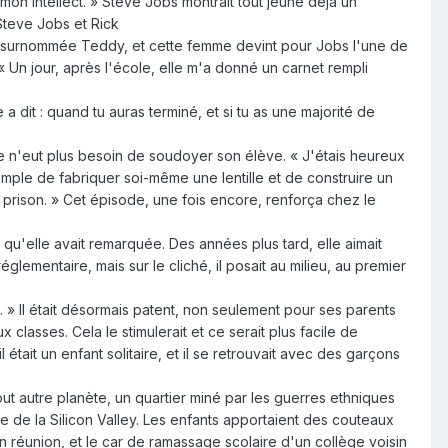
mon intellect. » Steve Jobs montrait tout jeune déjà un
Steve Jobs et Rick
ll, surnommée Teddy, et cette femme devint pour Jobs l'une de
Un jour, après l'école, elle m'a donné un carnet rempli
 a dit : quand tu auras terminé, et si tu as une majorité de
elle n'eut plus besoin de soudoyer son élève. « J'étais heureux
 exemple de fabriquer soi-même une lentille et de construire un
en prison. » Cet épisode, une fois encore, renforça chez le
 qu'elle avait remarquée. Des années plus tard, elle aimait
lementaire, mais sur le cliché, il posait au milieu, au premier
e. » Il était désormais patent, non seulement pour ses parents
classes. Cela le stimulerait et ce serait plus facile de
était un enfant solitaire, et il se retrouvait avec des garçons
out autre planète, un quartier miné par les guerres ethniques
aire de la Silicon Valley. Les enfants apportaient des couteaux
n réunion, et le car de ramassage scolaire d'un collège voisin